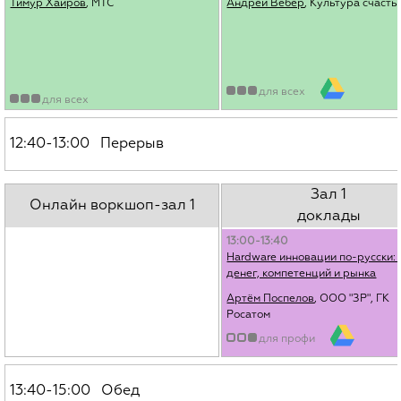
Тимур Хаиров
, МТС
Андрей Вебер
, Культура счасть
для всех
для всех
12:40-13:00 Перерыв
Зал 1
Онлайн воркшоп-зал 1
доклады
13:00-13:40
Hardware инновации по-русски: 
денег, компетенций и рынка
Артём Поспелов
, ООО "ЗР", ГК
Росатом
для профи
13:40-15:00 Обед