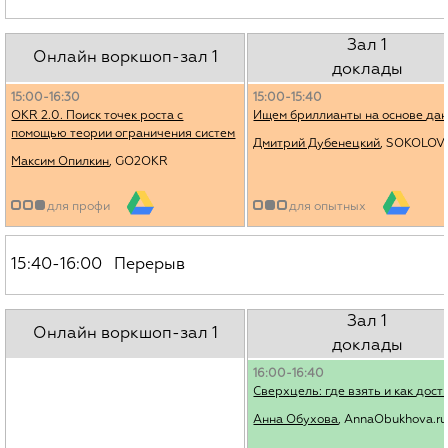
Зал 1
Онлайн воркшоп-зал 1
доклады
15:00-16:30
15:00-15:40
OKR 2.0. Поиск точек роста с
Ищем бриллианты на основе да
помощью теории ограничения систем
Дмитрий Дубенецкий
, SOKOLOV
Максим Опилкин
, GO2OKR
для профи
для опытных
15:40-16:00 Перерыв
Зал 1
Онлайн воркшоп-зал 1
доклады
16:00-16:40
Сверхцель: где взять и как дост
Анна Обухова
, AnnaObukhova.ru