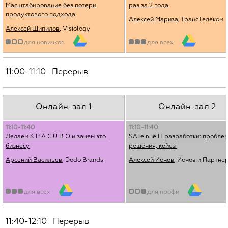
Масштабирование без потери
раз за 2 года
продуктового подхода
Алексей Мариза
, ТрансТелеком
Алексей Шипилов
, Visiology
для новичков
для всех
11:00-11:10 Перерыв
Онлайн-зал 1
Онлайн-зал 2
11:10-11:40
11:10-11:40
Делаем К Р А С U В О и зачем это
SAFe вне IT разработки: пробле
бизнесу
решения, кейсы
Арсений Васильев
, Dodo Brands
Алексей Ионов
, Ионов и Партне
для всех
для профи
11:40-12:10 Перерыв