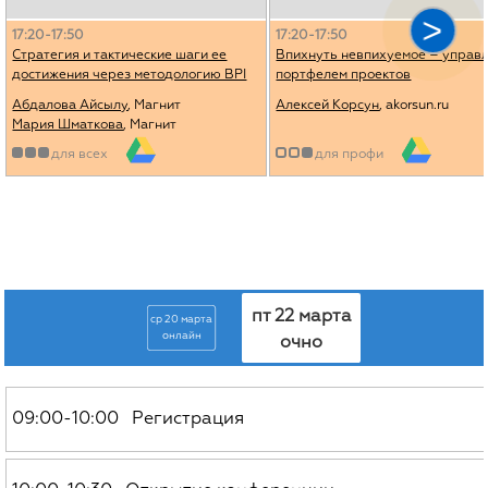
17:20-17:50
17:20-17:50
Стратегия и тактические шаги ее
Впихнуть невпихуемое – управ
достижения через методологию BPI
портфелем проектов
Абдалова Айсылу
, Магнит
Алексей Корсун
, akorsun.ru
Мария Шматкова
, Магнит
для всех
для профи
пт 22 марта
ср 20 марта
онлайн
очно
09:00-10:00 Регистрация