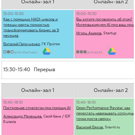
Онлайн-зал 1
Онлайн-зал 2
15:00-15:30
15:00-15:30
Как с помощью HADI-циклов и
Вы хотите поговорить об этом?
трекшн-карты полностью
Интервьюируем AI про ваш про
трансформировать бизнес за 9
Игорь Акимов
, Startup
месяцев
Виталий Гаркуценко
, ГК Протек
для опытных
для всех
15:30-15:40 Перерыв
Онлайн-зал 1
Онлайн-зал 2
15:40-16:10
15:40-16:10
Построение стратегии при помощи AI
Deep Performance Review: как
перестать навязывать сотрудни
Александр Мезенцев
, Свой банк / IDF
точки роста сверху
Eurasia
Василий Бяхов
, Sravni.ru